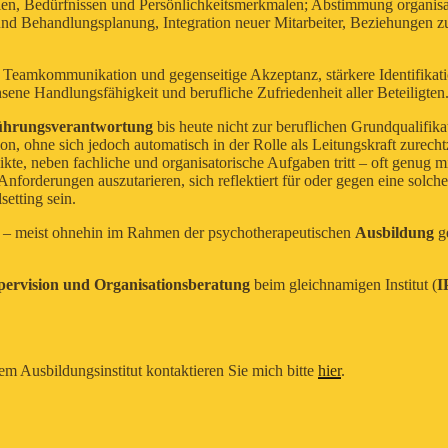
n, Bedürfnissen und Persönlichkeitsmerkmalen; Abstimmung organisat
und Behandlungsplanung, Integration neuer Mitarbeiter, Beziehungen 
e Teamkommunikation und gegenseitige Akzeptanz, stärkere Identifikat
ene Handlungsfähigkeit und berufliche Zufriedenheit aller Beteiligten
ührungsverantwortung
bis heute nicht zur beruflichen Grundqualifik
tion, ohne sich jedoch automatisch in der Rolle als Leitungskraft zure
kte, neben fachliche und organisatorische Aufgaben tritt – oft genug 
Anforderungen auszutarieren, sich reflektiert für oder gegen eine solch
etting sein.
– meist ohnehin im Rahmen der psychotherapeutischen
Ausbildung
ge
ervision und Organisationsberatung
beim gleichnamigen Institut (
I
em Ausbildungsinstitut kontaktieren Sie mich bitte
hier
.