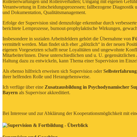
Rollenerwartungen und Rollenverhalten; Umgang mit eigenen Gefühle
Verantwortung in
Entscheidungsprozessen; fallbezogene Diagnostik 
und Dokumentation, Qualitätsmanagement.
Erfolge der Supervision sind demzufolge erkennbar durch verbessert
berichtete Lernprozesse, burnout-prophylaktische Wirkungen, gewachs
Insbesondere in sozialen Arbeitsfeldern gehört die Übernahme von
F
vermittelt werden. Man findet sich eher „plötzlich“ in der neuen Posi
eigenen Vorgesetzten schafft neue Loyalitäten und ungewohnte Konfli
Mitarbeiter/innen. Diese unterschiedlichen und u. U. gegensätzlichen 
Haltung dazu zu entwickeln, kann Thema einer Supervision im Einzels
Als ebenso hilfreich erweisen sich Supervision oder
Selbsterfahrung
ihrer helfenden Rolle und Herangehensweise.
Ich verfüge über eine
Zusatzausbildung in Psychodynamischer Sup
Bayern
als Supervisor akkreditiert.
Bei Interesse und zur Abklärung der Kooperationsmöglichkeit mit ein