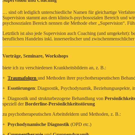
Supervision und Coaching
… sind oft lediglich unterschiedliche Namen für gleichartige Verfahre
Supervision stammt aus dem klinisch-psychosozialen Bereich und wir
psychosozialen Bereich nennen die Methode eher „Supervision“. Führu
Letztlich ist also jede Supervision auch Coaching (und umgekehrt): 
beruflichen Handelns inkl. innerseelischer und zwischenmenschliche
Vorträge, Seminare, Workshops
biete ich zu verschiedenen Krankheitsbildern an, z. B.:
+
Traumafolgen
und Methoden ihrer psychotherapeutischen Behandlu
+
Essstörungen
: Diagnostik, Psychodynamik, Beziehungsaspekte, i
+ Diagnostik und strukturbezogene Behandlung von
Persönlichkeit
speziell der
Borderline-Persönlichkeitsstörung
zu psychotherapeutischen Arbeitsfeldern und Methoden, z. B.:
+
Psychodynamische Diagnostik
(OPD etc.)
+
Gruppentherapie
und
Gruppendynamik