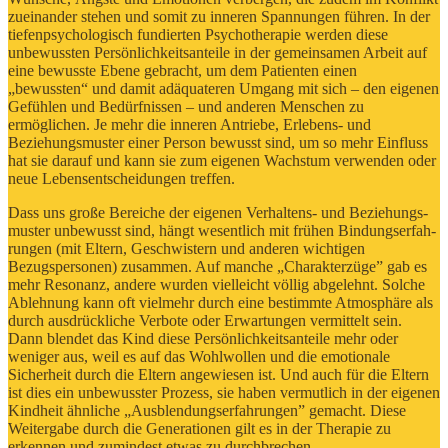
zueinander stehen und somit zu inneren Spannungen führen. In der
tiefenpsychologisch fundierten Psychotherapie werden diese
unbewussten Persönlichkeitsanteile in der gemeinsamen Arbeit auf
eine bewusste Ebene gebracht, um dem Patienten einen
„bewussten“ und damit adäquateren Umgang mit sich – den eigenen
Gefühlen und Bedürfnissen – und anderen Menschen zu
ermöglichen. Je mehr die inneren Antriebe, Erlebens- und
Beziehungsmuster einer Person bewusst sind, um so mehr Einfluss
hat sie darauf und kann sie zum eigenen Wachstum verwenden oder
neue Lebensentscheidungen treffen.
Dass uns große Bereiche der eigenen Verhaltens- und Beziehungs-
muster unbewusst sind, hängt wesentlich mit frühen Bindungserfah-
rungen (mit Eltern, Geschwistern und anderen wichtigen
Bezugspersonen) zusammen. Auf manche „Charakterzüge” gab es
mehr Resonanz, andere wurden vielleicht völlig abgelehnt. Solche
Ablehnung kann oft vielmehr durch eine bestimmte Atmosphäre als
durch ausdrückliche Verbote oder Erwartungen vermittelt sein.
Dann blendet das Kind diese Persönlichkeitsanteile mehr oder
weniger aus, weil es auf das Wohlwollen und die emotionale
Sicherheit durch die Eltern angewiesen ist. Und auch für die Eltern
ist dies ein unbewusster Prozess, sie haben vermutlich in der eigenen
Kindheit ähnliche „Ausblendungserfahrungen” gemacht. Diese
Weitergabe durch die Generationen gilt es in der Therapie zu
erkennen und zumindest etwas zu durchbrechen.