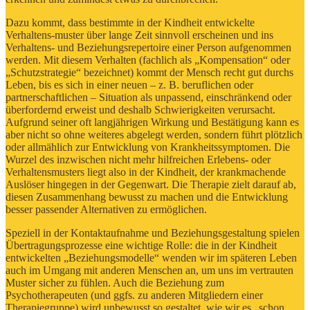
Dazu kommt, dass bestimmte in der Kindheit entwickelte
Verhaltens-muster über lange Zeit sinnvoll erscheinen und ins
Verhaltens- und Beziehungsrepertoire einer Person aufgenommen
werden. Mit diesem Verhalten (fachlich als „Kompensation“ oder
„Schutzstrategie“ bezeichnet) kommt der Mensch recht gut durchs
Leben, bis es sich in einer neuen – z. B. beruflichen oder
partnerschaftlichen – Situation als unpassend, einschränkend oder
überfordernd erweist und deshalb Schwierigkeiten verursacht.
Aufgrund seiner oft langjährigen Wirkung und Bestätigung kann es
aber nicht so ohne weiteres abgelegt werden, sondern führt plötzlich
oder allmählich zur Entwicklung von Krankheitssymptomen. Die
Wurzel des inzwischen nicht mehr hilfreichen Erlebens- oder
Verhaltensmusters liegt also in der Kindheit, der krankmachende
Auslöser hingegen in der Gegenwart. Die Therapie zielt darauf ab,
diesen Zusammenhang bewusst zu machen und die Entwicklung
besser passender Alternativen zu ermöglichen.
Speziell in der Kontaktaufnahme und Beziehungsgestaltung spielen
Übertragungsprozesse eine wichtige Rolle: die in der Kindheit
entwickelten „Beziehungsmodelle“ wenden wir im späteren Leben
auch im Umgang mit anderen Menschen an, um uns im vertrauten
Muster sicher zu fühlen. Auch die Beziehung zum
Psychotherapeuten (und ggfs. zu anderen Mitgliedern einer
Therapiegruppe) wird unbewusst so gestaltet, wie wir es „schon